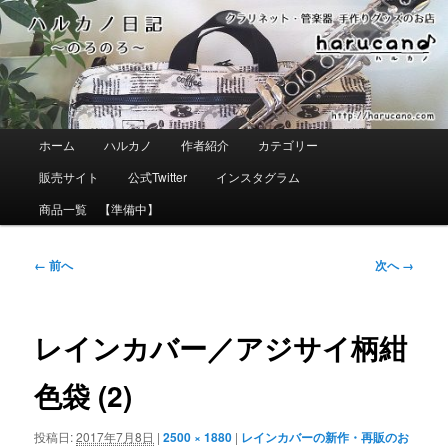
メ
イ
ン
コ
ン
テ
ン
ツ
メ
ホーム
ハルカノ
作者紹介
カテゴリー
へ
イ
移
ン
販売サイト
公式Twitter
インスタグラム
動
メ
ニ
商品一覧 【準備中】
ュ
ー
画
← 前へ
次へ →
像
ナ
ビ
ゲ
レインカバー／アジサイ柄紺
ー
シ
色袋 (2)
ョ
ン
投稿日:
2017年7月8日
|
2500 × 1880
|
レインカバーの新作・再販のお