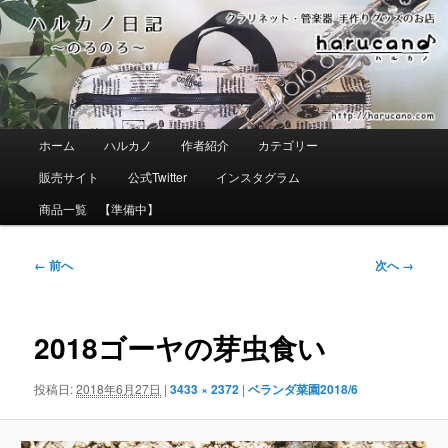
メ
イ
ン
コ
ン
テ
ン
ツ
メ
ホーム
ハルカノ
作者紹介
カテゴリー
へ
イ
移
ン
販売サイト
公式Twitter
インスタグラム
動
メ
ニ
商品一覧 【準備中】
ュ
ー
画
← 前へ
次へ →
像
ナ
ビ
ゲ
2018ゴーヤの芽虫食い
ー
シ
ョ
投稿日:
2018年6月27日
|
3433 × 2372
|
ベランダ菜園2018/6
ン