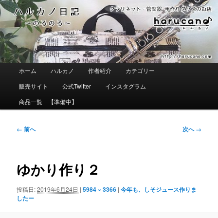
メ
イ
ン
コ
ン
テ
ン
ツ
メ
ホーム
ハルカノ
作者紹介
カテゴリー
へ
イ
移
ン
販売サイト
公式Twitter
インスタグラム
動
メ
ニ
商品一覧 【準備中】
ュ
ー
画
← 前へ
次へ →
像
ナ
ビ
ゲ
ゆかり作り２
ー
シ
ョ
投稿日:
2019年6月24日
|
5984 × 3366
|
今年も、しそジュース作りま
ン
したー