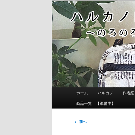
メ
イ
ン
コ
ン
テ
ン
ツ
へ
移
動
メ
ホーム
ハルカノ
作者紹
イ
ン
商品一覧 【準備中】
メ
ニ
画
← 前へ
ュ
像
ー
ナ