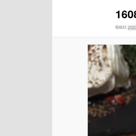
ビ
160
ゲ
ー
シ
投稿日:
202
ョ
ン