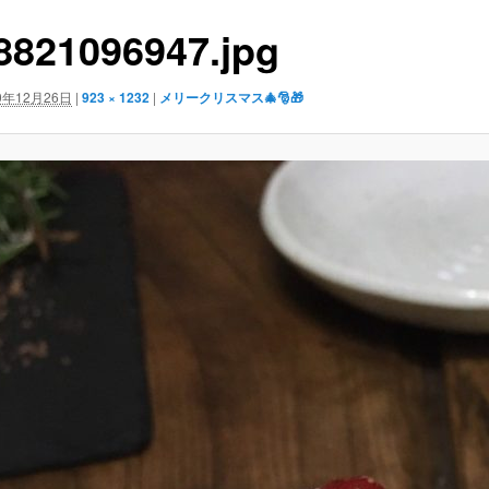
8821096947.jpg
0年12月26日
|
923 × 1232
|
メリークリスマス🎄🎅🎁