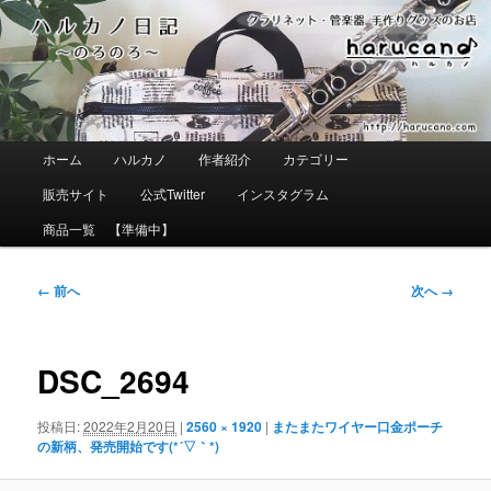
メ
イ
ン
コ
ン
テ
ン
ツ
メ
ホーム
ハルカノ
作者紹介
カテゴリー
へ
イ
移
ン
販売サイト
公式Twitter
インスタグラム
動
メ
ニ
商品一覧 【準備中】
ュ
ー
画
← 前へ
次へ →
像
ナ
ビ
ゲ
DSC_2694
ー
シ
ョ
投稿日:
2022年2月20日
|
2560 × 1920
|
またまたワイヤー口金ポーチ
ン
の新柄、発売開始です(*´▽｀*)