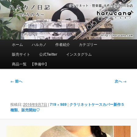
メ
イ
ン
コ
ン
テ
ン
ツ
メ
ホーム
ハルカノ
作者紹介
カテゴリー
へ
イ
移
ン
販売サイト
公式Twitter
インスタグラム
動
メ
ニ
商品一覧 【準備中】
ュ
ー
画
← 前へ
次へ →
像
ナ
ビ
ゲ
投稿日:
2016年9月7日
|
719 × 989
|
クラリネットケースカバー新作５
ー
種類、販売開始♡
シ
ョ
ン