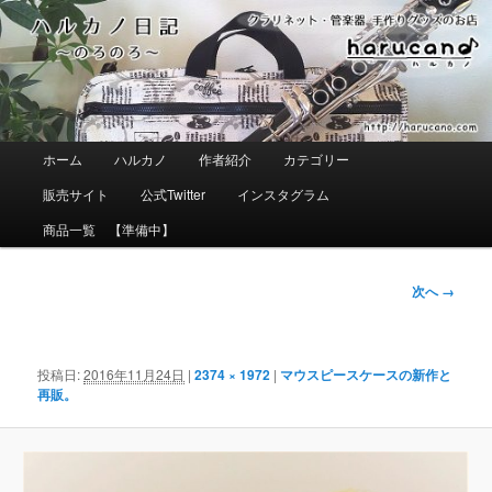
メ
イ
ン
コ
ン
テ
ン
ツ
メ
ホーム
ハルカノ
作者紹介
カテゴリー
へ
イ
移
ン
販売サイト
公式Twitter
インスタグラム
動
メ
ニ
商品一覧 【準備中】
ュ
ー
画
次へ →
像
ナ
ビ
ゲ
投稿日:
2016年11月24日
|
2374 × 1972
|
マウスピースケースの新作と
ー
再販。
シ
ョ
ン