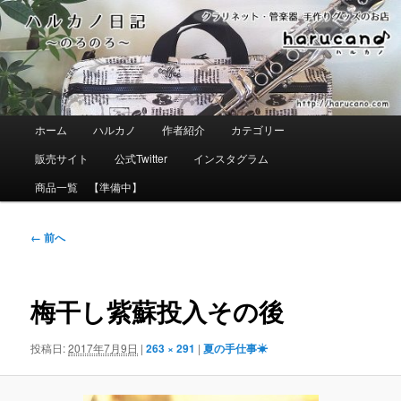
メ
イ
ン
コ
ン
テ
ン
ツ
メ
ホーム
ハルカノ
作者紹介
カテゴリー
へ
イ
移
ン
販売サイト
公式Twitter
インスタグラム
動
メ
ニ
商品一覧 【準備中】
ュ
ー
画
← 前へ
像
ナ
ビ
ゲ
梅干し紫蘇投入その後
ー
シ
ョ
投稿日:
2017年7月9日
|
263 × 291
|
夏の手仕事☀
ン