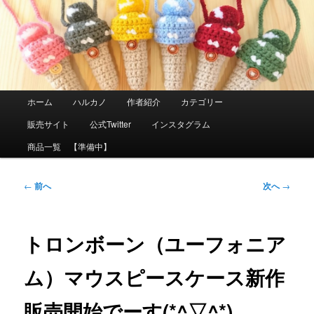
メ
イ
ン
コ
ン
テ
ン
ツ
メ
ホーム
ハルカノ
作者紹介
カテゴリー
へ
イ
移
ン
販売サイト
公式Twitter
インスタグラム
動
メ
ニ
商品一覧 【準備中】
ュ
ー
投
←
前へ
次へ
→
稿
ナ
ビ
ゲ
トロンボーン（ユーフォニア
ー
シ
ム）マウスピースケース新作
ョ
ン
販売開始でーす(*^▽^*)