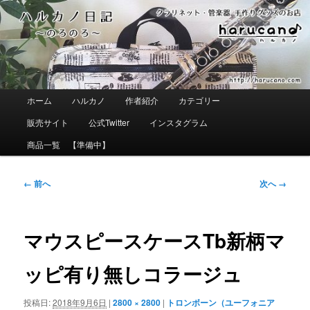
メ
イ
ン
コ
ン
テ
ン
ツ
メ
ホーム
ハルカノ
作者紹介
カテゴリー
へ
イ
移
ン
販売サイト
公式Twitter
インスタグラム
動
メ
ニ
商品一覧 【準備中】
ュ
ー
画
← 前へ
次へ →
像
ナ
ビ
ゲ
マウスピースケースTb新柄マ
ー
シ
ッピ有り無しコラージュ
ョ
ン
投稿日:
2018年9月6日
|
2800 × 2800
|
トロンボーン（ユーフォニア