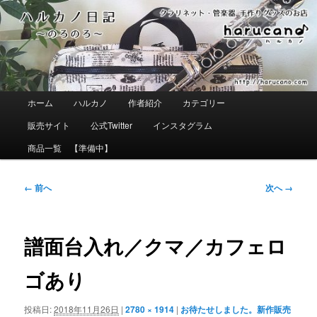
メ
イ
ン
コ
ン
テ
ン
ツ
メ
ホーム
ハルカノ
作者紹介
カテゴリー
へ
イ
移
ン
販売サイト
公式Twitter
インスタグラム
動
メ
ニ
商品一覧 【準備中】
ュ
ー
画
← 前へ
次へ →
像
ナ
ビ
ゲ
譜面台入れ／クマ／カフェロ
ー
シ
ゴあり
ョ
ン
投稿日:
2018年11月26日
|
2780 × 1914
|
お待たせしました。新作販売