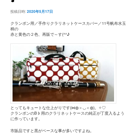
投稿日時:
2020年5月17日
クランポン用／手作りクラリネットケースカバー／11号帆布水玉
柄の
赤と黄色の２色、再販で～す(^^♪
とってもキュートな仕上がりです(⋈◍＞◡＜◍)。✧♡
クランポンのB♭用のクラリネットケースの純正が丁度入るよう
に作っています。
市販品ですと黒がベースな事が多いですよね。