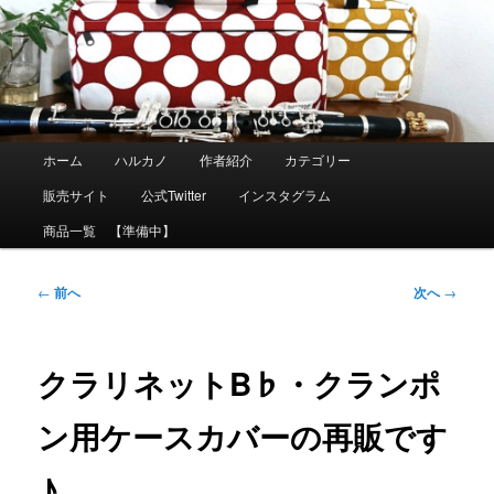
メ
イ
ン
コ
ン
テ
ン
ツ
メ
ホーム
ハルカノ
作者紹介
カテゴリー
へ
イ
移
ン
販売サイト
公式Twitter
インスタグラム
動
メ
ニ
商品一覧 【準備中】
ュ
ー
投
←
前へ
次へ
→
稿
ナ
ビ
ゲ
クラリネットB♭・クランポ
ー
シ
ン用ケースカバーの再販です
ョ
ン
♪