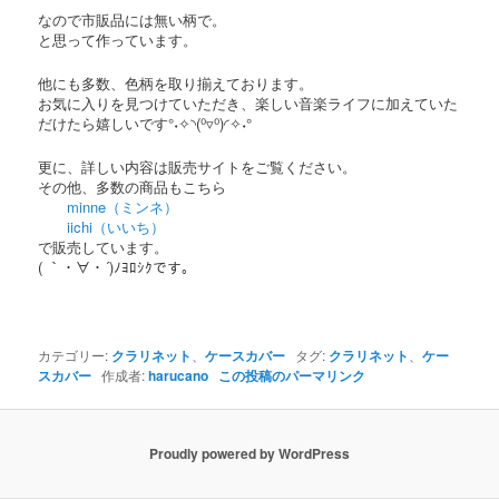
なので市販品には無い柄で。
と思って作っています。
他にも多数、色柄を取り揃えております。
お気に入りを見つけていただき、楽しい音楽ライフに加えていた
だけたら嬉しいです°˖✧◝(⁰▿⁰)◜✧˖°
更に、詳しい内容は販売サイトをご覧ください。
その他、多数の商品もこちら
minne（ミンネ）
iichi（いいち）
で販売しています。
( ｀・∀・´)ﾉﾖﾛｼｸです。
カテゴリー:
クラリネット
、
ケースカバー
タグ:
クラリネット
、
ケー
スカバー
作成者:
harucano
この投稿のパーマリンク
Proudly powered by WordPress