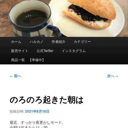
メ
イ
ン
コ
ン
テ
ン
ツ
メ
ホーム
ハルカノ
作者紹介
カテゴリー
へ
イ
移
ン
販売サイト
公式Twitter
インスタグラム
動
メ
ニ
商品一覧 【準備中】
ュ
ー
投
←
前へ
次へ
→
稿
ナ
ビ
ゲ
のろのろ起きた朝は
ー
シ
ョ
投稿日時:
2021年8月18日
ン
最近、すっかり夜更かしモード。
今朝は起きたら11：30。