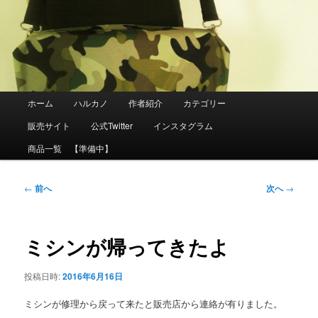
メ
イ
ン
コ
ン
テ
ン
ツ
メ
ホーム
ハルカノ
作者紹介
カテゴリー
へ
イ
移
ン
販売サイト
公式Twitter
インスタグラム
動
メ
ニ
商品一覧 【準備中】
ュ
ー
投
←
前へ
次へ
→
稿
ナ
ビ
ゲ
ミシンが帰ってきたよ
ー
シ
ョ
投稿日時:
2016年6月16日
ン
ミシンが修理から戻って来たと販売店から連絡が有りました。