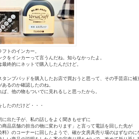
ラフトのインカー。
ンクをインカーって言うんだね。知らなかったよ。
は最終的にネットで購入したんだけど。
スタンプパッドを購入したお店で買おうと思って、その手芸店に補
があるのか確認したのね。
れば、他の物もついでに見れるしと思ったから。
をしたのだけど・・・
初に出た子が、私の話しをよく聞きもせずに
の商品店舗の担当の物に変わります」と言って電話を回した先が
染料》のコーナーに回したようで、確か文房具売り場のはずなのに
欲しい商品の説明をしたら案の定売り場ちがいで、改めて折り返し