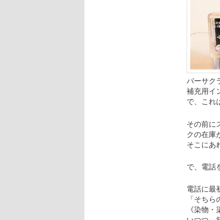
バーサク
補充用イ
で、これ
その前に
クの在庫
そこにあ
で、電話
電話に最
「そちら
《染物・
いつつ、