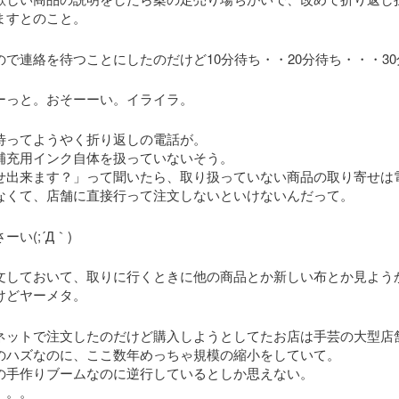
ますとのこと。
ので連絡を待つことにしたのだけど10分待ち・・20分待ち・・・3
ーっと。おそーーい。イライラ。
待ってようやく折り返しの電話が。
補充用インク自体を扱っていないそう。
せ出来ます？」って聞いたら、取り扱っていない商品の取り寄せは
なくて、店舗に直接行って注文しないといけないんだって。
ーい(;´Д｀)
文しておいて、取りに行くときに他の商品とか新しい布とか見よう
けどヤーメタ。
ネットで注文したのだけど購入しようとしてたお店は手芸の大型店
のハズなのに、ここ数年めっちゃ規模の縮小をしていて。
の手作りブームなのに逆行しているとしか思えない。
。。。