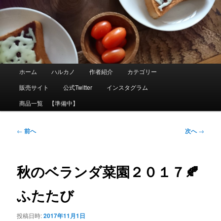
メ
イ
ン
コ
ン
テ
ン
ツ
メ
ホーム
ハルカノ
作者紹介
カテゴリー
へ
イ
移
ン
販売サイト
公式Twitter
インスタグラム
動
メ
ニ
商品一覧 【準備中】
ュ
ー
投
←
前へ
次へ
→
稿
ナ
ビ
ゲ
秋のベランダ菜園２０１７🍂
ー
シ
ふたたび
ョ
ン
投稿日時:
2017年11月1日