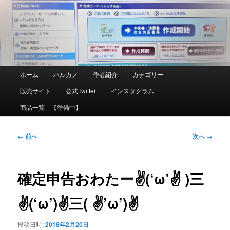
メ
イ
ン
コ
ン
テ
ン
ツ
メ
ホーム
ハルカノ
作者紹介
カテゴリー
へ
イ
移
ン
販売サイト
公式Twitter
インスタグラム
動
メ
ニ
商品一覧 【準備中】
ュ
ー
投
←
前へ
次へ
→
稿
ナ
ビ
ゲ
確定申告おわたー✌(‘ω’✌ )三
ー
シ
✌(‘ω’)✌三( ✌’ω’)✌
ョ
ン
投稿日時:
2018年2月20日