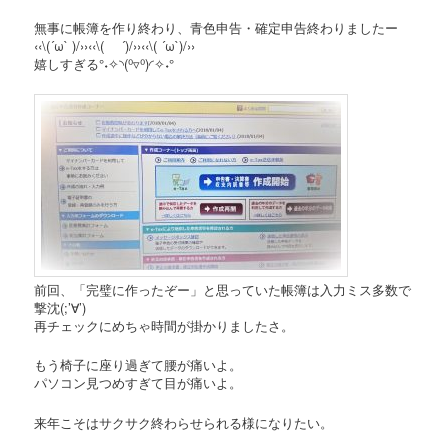
無事に帳簿を作り終わり、青色申告・確定申告終わりましたー
‹‹\(´ω` )/››‹‹\( ´)/››‹‹\( ´ω`)/››
嬉しすぎる°˖✧◝(⁰▿⁰)◜✧˖°
前回、「完璧に作ったぞー」と思っていた帳簿は入力ミス多数で
撃沈(;’∀’)
再チェックにめちゃ時間が掛かりましたさ。
もう椅子に座り過ぎて腰が痛いよ。
パソコン見つめすぎて目が痛いよ。
来年こそはサクサク終わらせられる様になりたい。