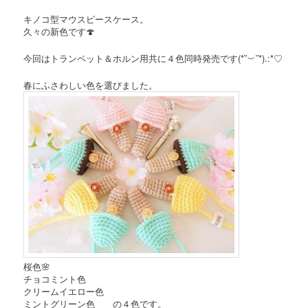
キノコ型マウスピースケース。
久々の新色です🍄
今回はトランペット＆ホルン用共に４色同時発売です(*˘︶˘*).:*♡
春にふさわしい色を選びました。
桜色🌸
チョコミント色
クリームイエロー色
ミントグリーン色 の４色です。