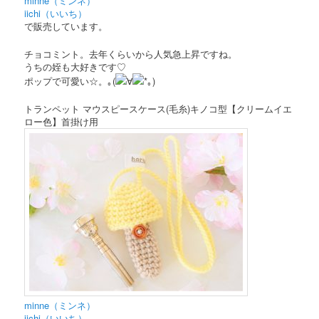
minne（ミンネ）
iichi（いいち）
で販売しています。
チョコミント。去年くらいから人気急上昇ですね。
うちの姪も大好きです♡
ポップで可愛い☆。｡(
∀
*｡)
トランペット マウスピースケース(毛糸)キノコ型【クリームイエ
ロー色】首掛け用
minne（ミンネ）
iichi（いいち）