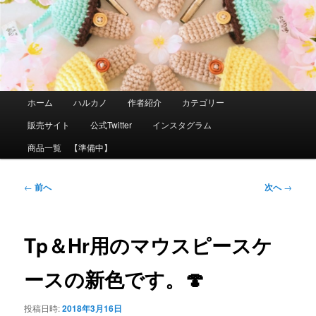
メ
イ
ン
コ
ン
テ
ン
ツ
メ
ホーム
ハルカノ
作者紹介
カテゴリー
へ
イ
移
ン
販売サイト
公式Twitter
インスタグラム
動
メ
ニ
商品一覧 【準備中】
ュ
ー
投
←
前へ
次へ
→
稿
ナ
ビ
ゲ
Tp＆Hr用のマウスピースケ
ー
シ
ースの新色です。🍄
ョ
ン
投稿日時:
2018年3月16日