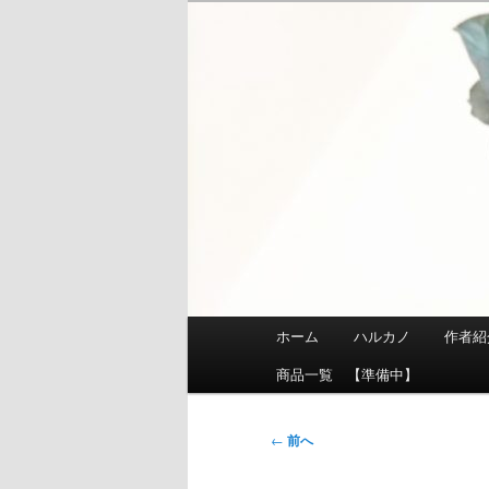
メ
イ
ン
コ
ン
テ
ン
ツ
へ
移
動
メ
ホーム
ハルカノ
作者紹
イ
ン
商品一覧 【準備中】
メ
ニ
投
←
前へ
ュ
稿
ー
ナ