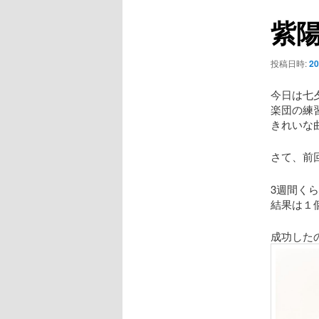
ビ
紫
ゲ
ー
シ
投稿日時:
2
ョ
ン
今日は七
楽団の練
きれいな
さて、前
3週間く
結果は１
成功した