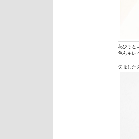
花びらと
色もキレ
失敗した