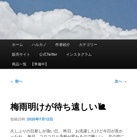
メ
イ
ン
コ
ン
テ
ン
ツ
メ
ホーム
ハルカノ
作者紹介
カテゴリー
へ
イ
移
ン
販売サイト
公式Twitter
インスタグラム
動
メ
ニ
商品一覧 【準備中】
ュ
ー
投
←
前へ
次へ
→
稿
ナ
ビ
ゲ
梅雨明けが待ち遠しい🐌
ー
シ
ョ
投稿日時:
2020年7月12日
ン
久しぶりの日差しが強い日。 昨日、お洗濯したけど今日が良か
ったね。 毎日、コロコロと予報が変わるので難しい。 北の空に