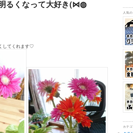
明るくなって大好き(⋈◍
人気の
くしてくれます♡
カテゴ