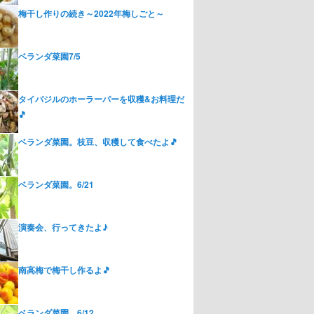
梅干し作りの続き～2022年梅しごと～
ベランダ菜園7/5
タイバジルのホーラーパーを収穫&お料理だ
🎵
ベランダ菜園。枝豆、収穫して食べたよ🎵
ベランダ菜園。6/21
演奏会、行ってきたよ♪
南高梅で梅干し作るよ🎵
ベランダ菜園。6/12