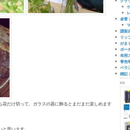
クラ
金管
(
譜面
リッ
がま
ポー
布用
青色
ベラ
雑記
(
PR
も花だけ切って、ガラスの器に飾るとまだまだ楽しめます
いと思います。