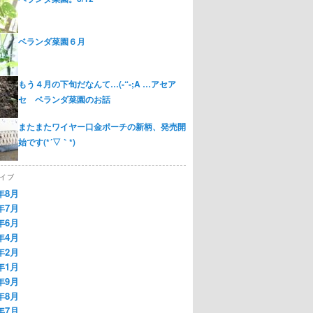
ベランダ菜園６月
もう４月の下旬だなんて…(-“-;A …アセア
セ ベランダ菜園のお話
またまたワイヤー口金ポーチの新柄、発売開
始です(*´▽｀*)
イブ
2年8月
2年7月
2年6月
2年4月
2年2月
2年1月
1年9月
1年8月
1年7月