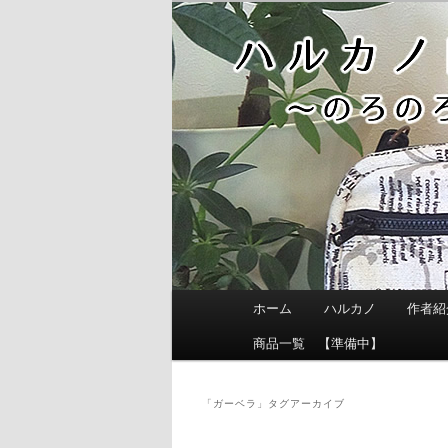
メ
サ
イ
ブ
ン
コ
コ
ン
ン
テ
テ
ン
ン
ツ
ツ
へ
へ
移
移
動
動
メ
ホーム
ハルカノ
作者紹
イ
ン
商品一覧 【準備中】
メ
ニ
ュ
「
ガーベラ
」タグアーカイブ
ー