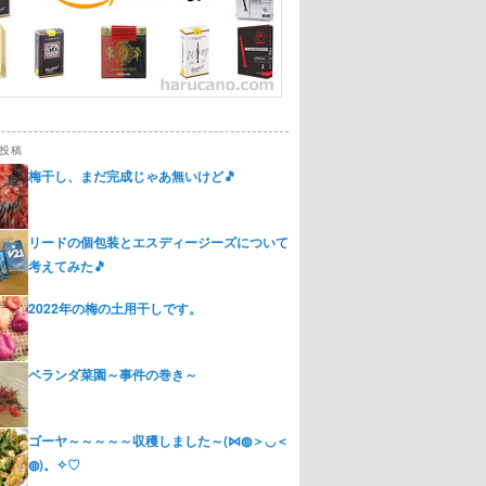
投稿
梅干し、まだ完成じゃあ無いけど🎵
リードの個包装とエスディージーズについて
考えてみた🎵
2022年の梅の土用干しです。
ベランダ菜園～事件の巻き～
ゴーヤ～～～～～収穫しました～(⋈◍＞◡＜
◍)。✧♡