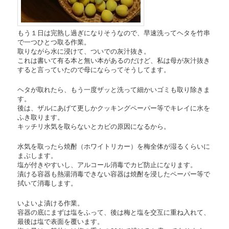
もう１日は完熟し過ぎになりそうなので、早速洗ってヘタを竹串
で一つひとつ取る作業。
取りながら水に浸けて、ついでの灰汁抜き。
これは書いて有る本と無い本があるのだけど、私は母が灰汁抜き
すると言っていたので母にならってそうしてます。
ヘタが取れたら、もう一度ザッと洗って細かいゴミも取り除きま
す。
後は、ザルにあげて更しかクッキングペーパー等でキレイに水を
ふき取ります。
キッチリ水気を取らないとカビの原因になるから。
水気を取ったら焼酎（ホワイトリカー）を梅全体が湿るくらいに
まぶします。
塩が付きやすいし、アルコール消毒でカビ防止になります。
漬ける容器も熱湯消毒できない容器は焼酎を浸したペーパー等で
拭いて消毒します。
いよいよ漬ける作業。
容器の底にまずは塩をふって、後は梅と塩を交互に重ね入れて、
最後は塩で表面を覆います。