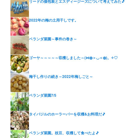
リードの個包装とエスディージーズについて考えてみた🎵
2022年の梅の土用干しです。
ベランダ菜園～事件の巻き～
ゴーヤ～～～～～収穫しました～(⋈◍＞◡＜◍)。✧♡
梅干し作りの続き～2022年梅しごと～
ベランダ菜園7/5
タイバジルのホーラーパーを収穫&お料理だ🎵
ベランダ菜園。枝豆、収穫して食べたよ🎵