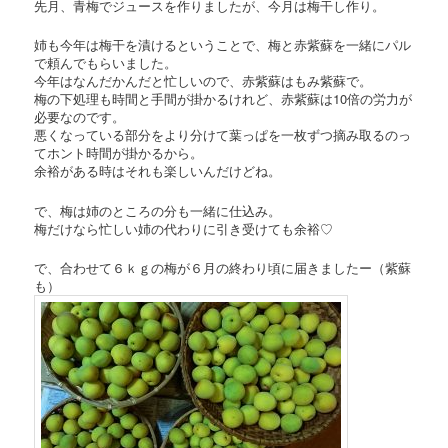
先月、青梅でジュースを作りましたが、今月は梅干し作り。
姉も今年は梅干を漬けるということで、梅と赤紫蘇を一緒にパル
で頼んでもらいました。
今年はなんだかんだと忙しいので、赤紫蘇はもみ紫蘇で。
梅の下処理も時間と手間が掛かるけれど、赤紫蘇は10倍の労力が
必要なのです。
悪くなっている部分をより分けて葉っぱを一枚ずつ摘み取るのっ
てホント時間が掛かるから。
余裕がある時はそれも楽しいんだけどね。
で、梅は姉のところの分も一緒に仕込み。
梅だけなら忙しい姉の代わりに引き受けても余裕♡
で、合わせて６ｋｇの梅が６月の終わり頃に届きましたー（紫蘇
も）