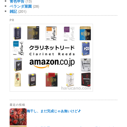
青色申告
(13)
ベランダ菜園
(28)
雑記
(201)
PR
最近の投稿
梅干し、まだ完成じゃあ無いけど🎵