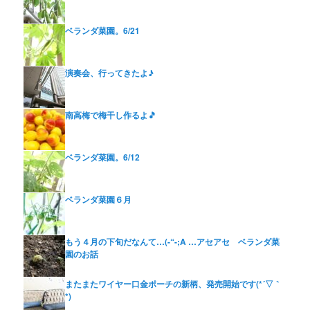
ベランダ菜園。6/21
演奏会、行ってきたよ♪
南高梅で梅干し作るよ🎵
ベランダ菜園。6/12
ベランダ菜園６月
もう４月の下旬だなんて…(-“-;A …アセアセ ベランダ菜
園のお話
またまたワイヤー口金ポーチの新柄、発売開始です(*´▽｀
*)