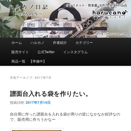
メ
サ
イ
ブ
ン
コ
コ
ン
ン
テ
テ
ン
ン
ツ
ツ
へ
メ
ホーム
ハルカノ
作者紹介
カテゴリー
へ
移
イ
移
動
ン
販売サイト
公式Twitter
インスタグラム
動
メ
ニ
商品一覧 【準備中】
ュ
ー
月別アーカイブ:
2017年7月
譜面台入れる袋を作りたい。
投稿日時:
2017年7月14日
自分用に作った譜面台を入れる袋が周りの皆になかなか好評なの
で、販売用に作ろうかなー