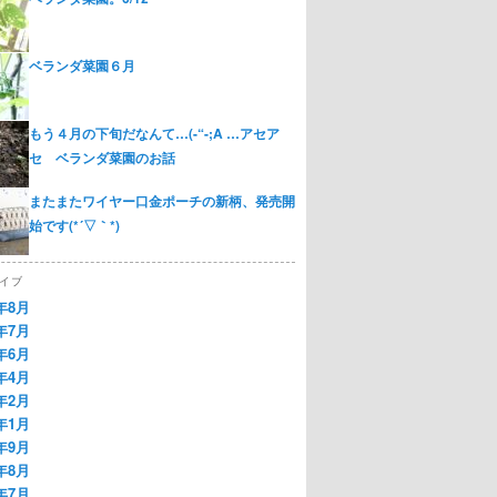
ベランダ菜園６月
もう４月の下旬だなんて…(-“-;A …アセア
セ ベランダ菜園のお話
またまたワイヤー口金ポーチの新柄、発売開
始です(*´▽｀*)
イブ
2年8月
2年7月
2年6月
2年4月
2年2月
2年1月
1年9月
1年8月
1年7月