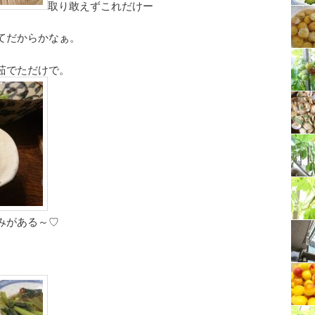
取り敢えずこれだけー
てだからかなぁ。
茹でただけで。
みがある～♡