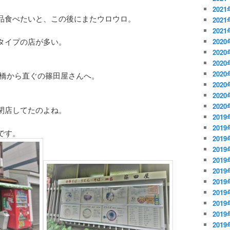
202
品食べたいと、この後にまたウロウロ。
202
202
タイプの店が多い。
2020
202
202
202
大橋から直ぐの篠田屋さんへ。
202
202
202
閉店してたのよね。
2019
2019
です。
2019
201
201
201
201
201
201
201
201