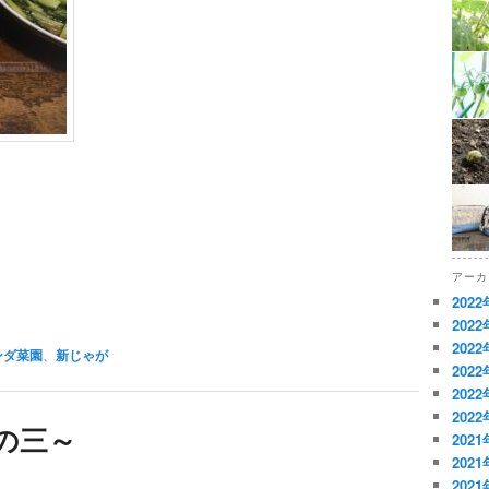
アーカ
202
202
202
ンダ菜園
、
新じゃが
202
202
202
の三～
202
202
202