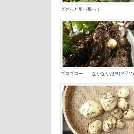
ググっと引っ張ってー
ゴロゴロー なかなかだヨ(*^▽^*)