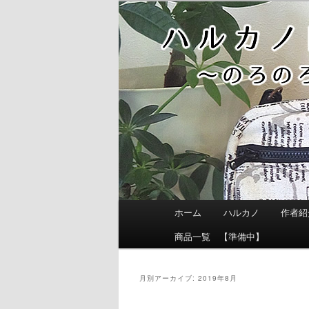
メ
サ
イ
ブ
ン
コ
コ
ン
ン
テ
テ
ン
ン
ツ
ツ
へ
へ
移
移
動
動
メ
ホーム
ハルカノ
作者紹
イ
ン
商品一覧 【準備中】
メ
ニ
ュ
月別アーカイブ:
2019年8月
ー