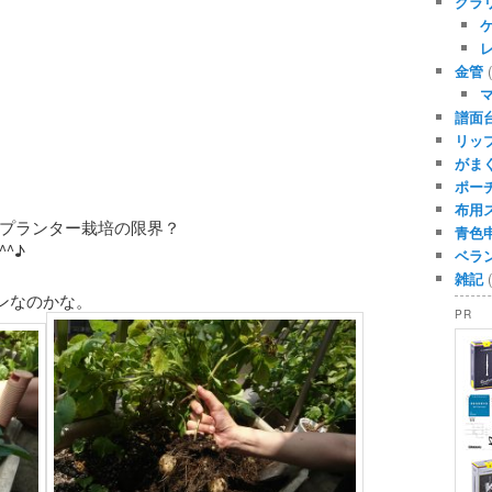
クラ
金管
(
譜面
リッ
がま
ポー
布用
プランター栽培の限界？
青色
^♪
ベラ
雑記
(
ンなのかな。
PR