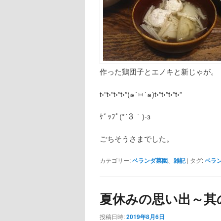
作った鶏団子とエノキと新じゃが。
ŧ‹”ŧ‹”ŧ‹”ŧ‹”(๑´ㅂ`๑)ŧ‹”ŧ‹”ŧ‹”ŧ‹”
ｹﾞｯﾌﾟ(*´３｀)-з
ごちそうさまでした。
カテゴリー:
ベランダ菜園
、
雑記
|
タグ:
ベラ
夏休みの思い出～其
投稿日時:
2019年8月6日