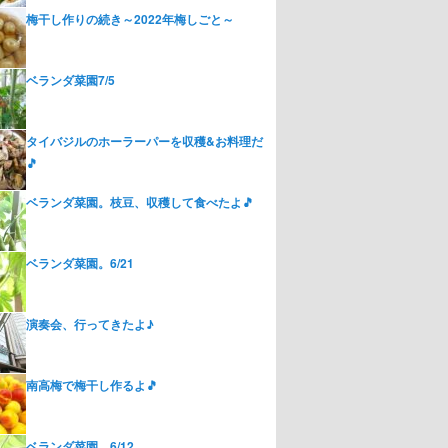
梅干し作りの続き～2022年梅しごと～
ベランダ菜園7/5
タイバジルのホーラーパーを収穫&お料理だ
🎵
ベランダ菜園。枝豆、収穫して食べたよ🎵
ベランダ菜園。6/21
演奏会、行ってきたよ♪
南高梅で梅干し作るよ🎵
ベランダ菜園。6/12