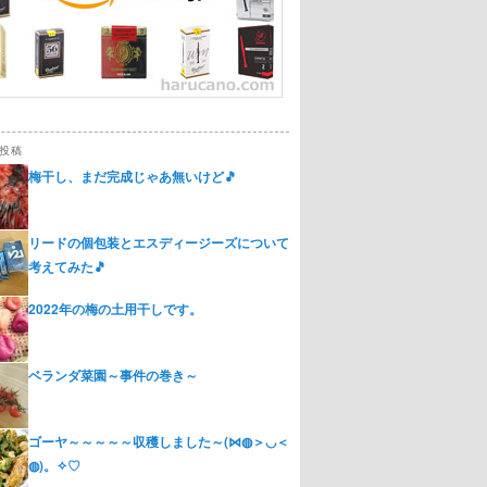
投稿
梅干し、まだ完成じゃあ無いけど🎵
リードの個包装とエスディージーズについて
考えてみた🎵
2022年の梅の土用干しです。
ベランダ菜園～事件の巻き～
ゴーヤ～～～～～収穫しました～(⋈◍＞◡＜
◍)。✧♡