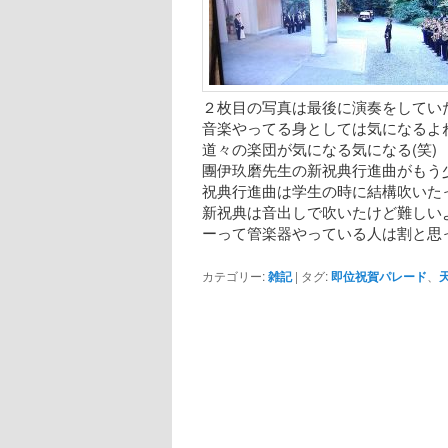
２枚目の写真は最後に演奏をしていた
音楽やってる身としては気になるよね
道々の楽団が気になる気になる(笑)
團伊玖磨先生の新祝典行進曲がもう
祝典行進曲は学生の時に結構吹いた
新祝典は音出しで吹いたけど難しい
ーって管楽器やっている人は割と思
カテゴリー:
雑記
|
タグ:
即位祝賀パレード
、