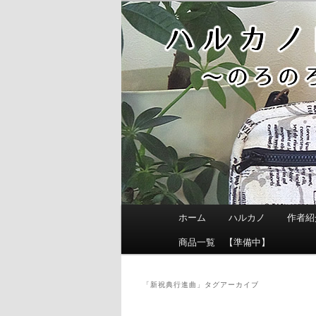
メ
サ
イ
ブ
ン
コ
コ
ン
ン
テ
テ
ン
ン
ツ
ツ
へ
へ
移
移
動
動
メ
ホーム
ハルカノ
作者紹
イ
ン
商品一覧 【準備中】
メ
ニ
ュ
「
新祝典行進曲
」タグアーカイブ
ー