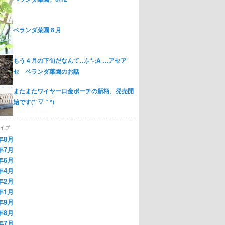
ベランダ菜園６月
もう４月の下旬だなんて…(-“-;A …アセア
セ ベランダ菜園のお話
またまたワイヤー口金ポーチの新柄、発売開
始です(*´▽｀*)
イブ
2年8月
2年7月
2年6月
2年4月
2年2月
2年1月
1年9月
1年8月
1年7月