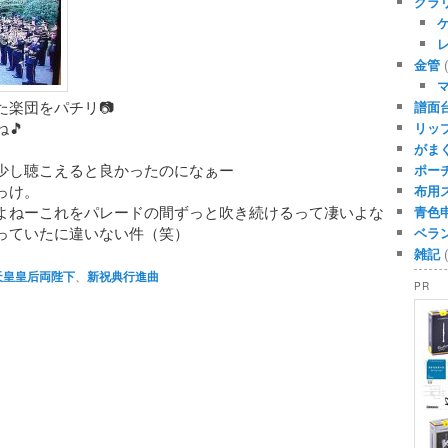
クラ
金管
(
楽団をパチリ📷
譜面
🎵
リッ
がま
少し聴こえると良かったのになぁー
ポー
っけ。
布用
よねーこれをパレードの間ずっと吹き続けるって凄いよな
青色
っていたに違いない件（笑）
ベラ
雑記
(
天皇皇后両陛下
、
新祝典行進曲
PR