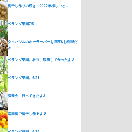
梅干し作りの続き～2022年梅しごと～
ベランダ菜園7/5
タイバジルのホーラーパーを収穫&お料理だ
🎵
ベランダ菜園。枝豆、収穫して食べたよ🎵
ベランダ菜園。6/21
演奏会、行ってきたよ♪
南高梅で梅干し作るよ🎵
ベランダ菜園。6/12