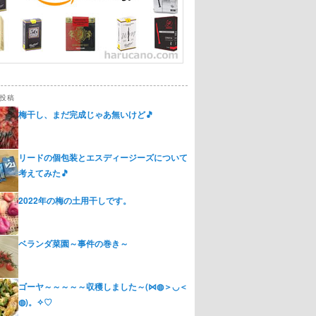
投稿
梅干し、まだ完成じゃあ無いけど🎵
リードの個包装とエスディージーズについて
考えてみた🎵
2022年の梅の土用干しです。
ベランダ菜園～事件の巻き～
ゴーヤ～～～～～収穫しました～(⋈◍＞◡＜
◍)。✧♡